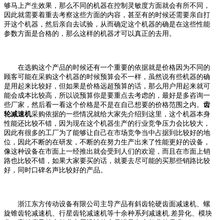
够马上产生效果，那么不同的机器在控制灵敏度方面就会有所不同，
因此就需要着重去考察这些方面的内容，甚至有的时候还需要亲自打
开这个机器，然后亲自去试验，从而确定这个机器的确是在这些性能
参数方面是合格的，那么这样的机器才可以真正的去用。
在选购这个产品的时候还有一个重要的依据就是价格因为不同的
顾客可能在采购这个机器的时候预算会不一样，虽然说有些机器的确
是用起来比较好，但如果是价格远超预算的话，那么用户用起来就可
能会成本比较高，所以说预算你是要重点去考虑的，最好是多咨询一
些厂家，然后看一看这个价格是不是在自己想要的价格范围之内。
齿
轮减速机
采购依据的一些情况就给大家先介绍到这里，这个机器本身
性能还比较不错，因为现在这个机器生产的行业竞争压力会比较大，
因此有很多的工厂为了能够让自己在市场竞争当中占据到比较好的地
位，因此不断的在研发，不断的在努力生产出来了性能更好的设备，
像这种设备在市面上一经推出就会受到人们的欢迎，而且在市面上销
路也比较不错，如果大家要买的话，就要去尽可能的买那些销路比较
好，同时口碑名声比较好的产品。
浙江东方传动设备有限公司主导产品有斜齿轮硬齿面减速机、螺
旋锥齿轮减速机、行星齿轮减速机等十余种系列减速机
.差异化、模块