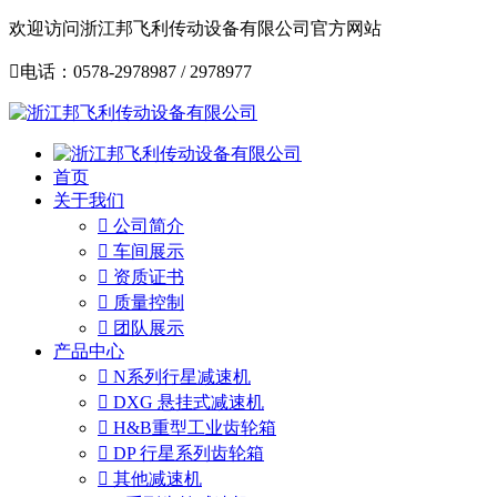
欢迎访问浙江邦飞利传动设备有限公司官方网站

电话：0578-2978987 / 2978977
首页
关于我们

公司简介

车间展示

资质证书

质量控制

团队展示
产品中心

N系列行星减速机

DXG 悬挂式减速机

H&B重型工业齿轮箱

DP 行星系列齿轮箱

其他减速机