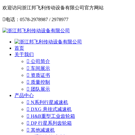
欢迎访问浙江邦飞利传动设备有限公司官方网站

电话：0578-2978987 / 2978977
首页
关于我们

公司简介

车间展示

资质证书

质量控制

团队展示
产品中心

N系列行星减速机

DXG 悬挂式减速机

H&B重型工业齿轮箱

DP 行星系列齿轮箱

其他减速机