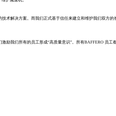
的技术解决方案。而我们正式基于信任来建立和维护我们双方的
激励我们所有的员工形成“高质量意识”。所有BAFFERO 员