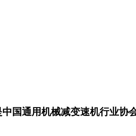
是中国通用机械减变速机行业协